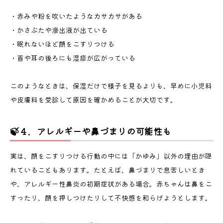
・赤みや粉を吹いたようなカサカサがある
・かさぶたや滲出液が出ている
・眠れないほど顔をこすりつける
・首や耳の後ろにも湿疹が広がっている
このようなときは、保湿だけで様子を見るよりも、早めに小児科
や皮膚科を受診して原因を確かめることが大切です。
🍃４．アレルギーや鼻づまりの可能性も
実は、顔をこすりつける行動の中には「かゆみ」以外の理由が隠
れていることもあります。たとえば、鼻づまりで息苦しいとき
や、アレルギー性鼻炎の初期症状がある場合。赤ちゃんは鼻をこ
すったり、顔を押しつけたりして不快感を和らげようとします。