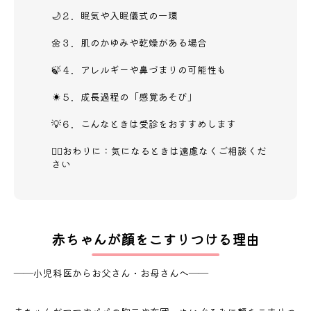
🌙２．眠気や入眠儀式の一環
🌼３．肌のかゆみや乾燥がある場合
🍃４．アレルギーや鼻づまりの可能性も
☀️５．成長過程の「感覚あそび」
💡６．こんなときは受診をおすすめします
👩‍⚕️おわりに：気になるときは遠慮なくご相談くだ
さい
赤ちゃんが顔をこすりつける理由
――小児科医からお父さん・お母さんへ――