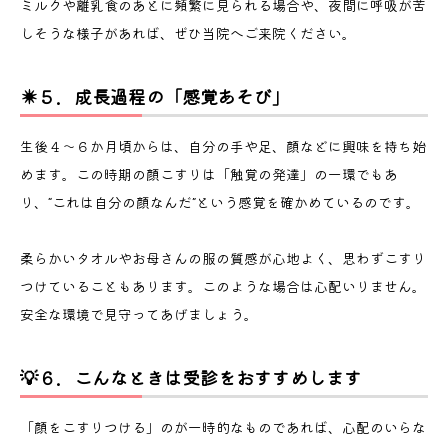
ミルクや離乳食のあとに頻繁に見られる場合や、夜間に呼吸が苦
しそうな様子があれば、ぜひ当院へご来院ください。
☀️５．成長過程の「感覚あそび」
生後４〜６か月頃からは、自分の手や足、顔などに興味を持ち始
目次
めます。この時期の顔こすりは「触覚の発達」の一環でもあ
り、“これは自分の顔なんだ”という感覚を確かめているのです。
赤ちゃんが顔をこすりつける理由
🍼１．安心を求める「スキンシップ」のサイン
柔らかいタオルやお母さんの服の質感が心地よく、思わずこすり
🌙２．眠気や入眠儀式の一環
つけていることもあります。このような場合は心配いりません。
安全な環境で見守ってあげましょう。
🌼３．肌のかゆみや乾燥がある場合
🍃４．アレルギーや鼻づまりの可能性も
💡６．こんなときは受診をおすすめします
☀️５．成長過程の「感覚あそび」
「顔をこすりつける」のが一時的なものであれば、心配のいらな
💡６．こんなときは受診をおすすめします