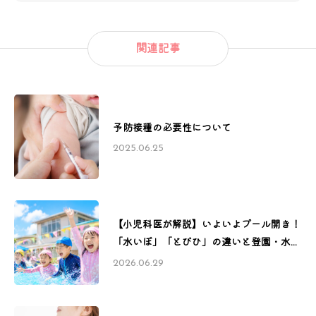
関連記事
予防接種の必要性について
2025.06.25
【小児科医が解説】いよいよプール開き！
「水いぼ」「とびひ」の違いと登園・水遊
びのルール
2026.06.29