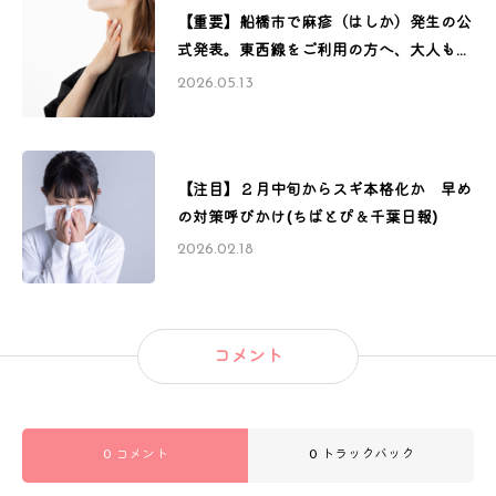
【重要】船橋市で麻疹（はしか）発生の公
式発表。東西線をご利用の方へ、大人も注
意すべき理由と正しい対処法
2026.05.13
【注目】２月中旬からスギ本格化か 早め
の対策呼びかけ(ちばとぴ＆千葉日報)
2026.02.18
コメント
0 コメント
0 トラックバック